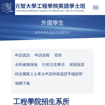
外國學生
●
●
首頁
招生資訊
外國學生
申請資訊
申請資格
宿舍
全民健康保險
行前注意事項
居留簽證
特定國家人士來台申請停留簽證手續說明
相關下載
工程學院招生系所