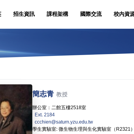
英
招生資訊
課程架構
國際交流
校內資
簡志青
教授
辦公室：二館五樓2518室
Ext. 2184
ccchien@saturn.yzu.edu.tw
學生實驗室: 微生物生理與生化實驗室（R2321