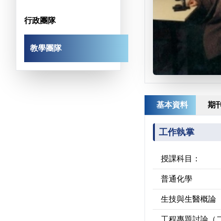
行政團隊
教學團隊
基本資料
期
工作執掌
授課科目：
普通化學
生技與生醫概論
工程專題討論（