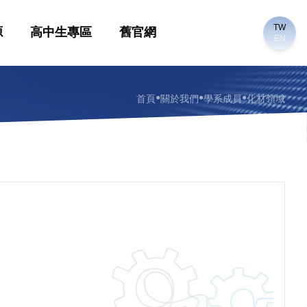
TW
源
高中生專區
舊官網
EN
●
●
●
首頁
關於我們
學系成員
化材領域
）